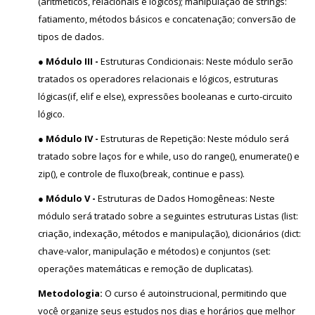
(aritméticos, relacionais e lógicos); manipulação de strings:
fatiamento, métodos básicos e concatenação; conversão de
tipos de dados.
● Módulo III -
Estruturas Condicionais: Neste módulo serão
tratados os operadores relacionais e lógicos, estruturas
lógicas(if, elif e else), expressões booleanas e curto-circuito
lógico.
● Módulo IV -
Estruturas de Repetição: Neste módulo será
tratado sobre laços for e while, uso do range(), enumerate() e
zip(), e controle de fluxo(break, continue e pass).
● Módulo V -
Estruturas de Dados Homogêneas: Neste
módulo será tratado sobre a seguintes estruturas Listas (list:
criação, indexação, métodos e manipulação), dicionários (dict:
chave-valor, manipulação e métodos) e conjuntos (set:
operações matemáticas e remoção de duplicatas).
Metodologia:
O curso é autoinstrucional, permitindo que
você organize seus estudos nos dias e horários que melhor