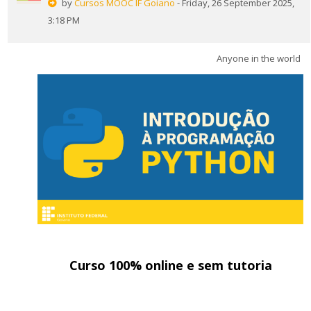
by
Cursos MOOC IF Goiano
- Friday, 26 September 2025,
English ‎(en)‎
3:18 PM
Search
courses
Sub
Anyone in the world
Curso 100% online e sem tutoria