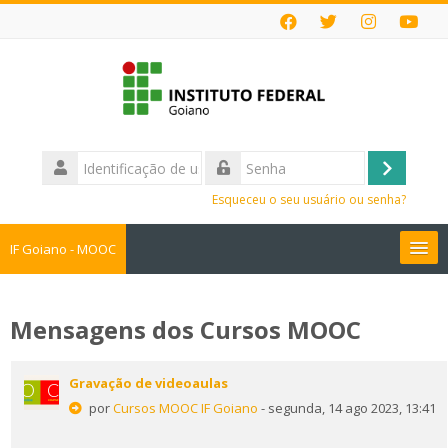
Ir
para
o
conteúdo
principal
Identificação
de
Acessar
Senha
usuário
Esqueceu o seu usuário ou senha?
IF Goiano - MOOC
Cursos MOOC
Mensagens dos Cursos MOOC
Faça sua Inscrição
Gravação de videoaulas
Perguntas Frequentes
por
Cursos MOOC IF Goiano
- segunda, 14 ago 2023, 13:41