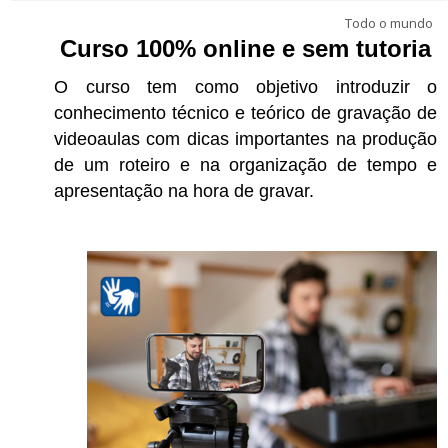
Português - Brasil ‎(pt_br)‎
Todo o mundo
Buscar
Curso 100% online e sem tutoria
cursos
Envi
O curso tem como objetivo introduzir o
conhecimento técnico e teórico de gravação de
videoaulas com dicas importantes na produção
de um roteiro e na organização de tempo e
apresentação na hora de gravar.