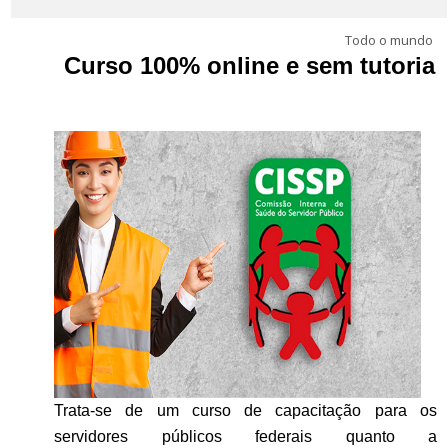
Português - Brasil ‎(pt_br)‎
Todo o mundo
Buscar
Curso 100% online e sem tutoria
cursos
Envi
Trata-se de um curso de capacitação para os
servidores públicos federais quanto a