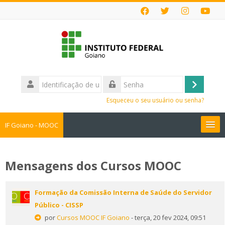
Ir
para
o
conteúdo
principal
Identificação
de
Acessar
Senha
usuário
Esqueceu o seu usuário ou senha?
IF Goiano - MOOC
Cursos MOOC
Mensagens dos Cursos MOOC
Faça sua Inscrição
Formação da Comissão Interna de Saúde do Servidor
Perguntas Frequentes
Público - CISSP
por
Cursos MOOC IF Goiano
- terça, 20 fev 2024, 09:51