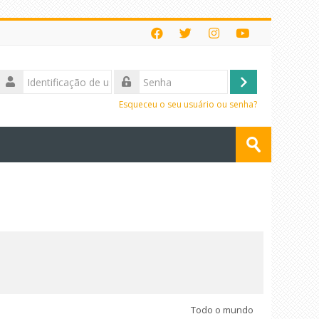
Identificação
de
Acessar
Senha
usuário
Esqueceu o seu usuário ou senha?
Buscar
cursos
Enviar
Todo o mundo