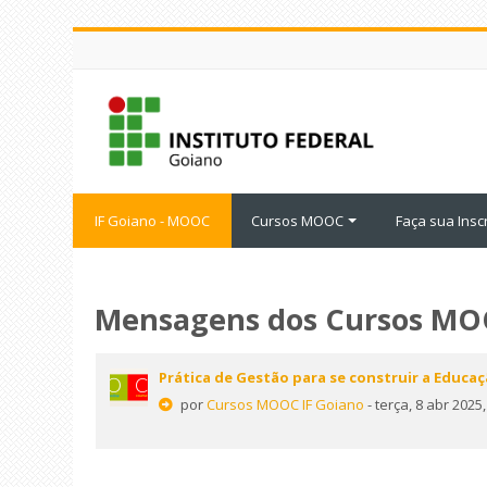
Ir
para
o
conteúdo
principal
IF Goiano - MOOC
Cursos MOOC
Faça sua Insc
Mensagens dos Cursos M
Prática de Gestão para se construir a Educaç
por
Cursos MOOC IF Goiano
- terça, 8 abr 2025,