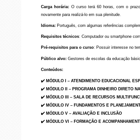
Carga horária:
O curso terá 60 horas, com o prazo
novamente para realizá-lo em sua plenitude.
Idioma:
Português, com algumas referências complem
Requisitos técnicos
: Computador ou smartphone com 
Pré-requisitos para o curso
: Possuir interesse no te
Público alvo:
Gestores de escolas da educação básic
Conteúdos:
✔️ MÓDULO I – ATENDIMENTO EDUCACIONAL ESP
✔️ MÓDULO II – PROGRAMA DINHEIRO DIRETO N
✔️ MÓDULO III –
SALA DE RECURSOS MULTIFUNC
✔️ MÓDULO IV – FUNDAMENTOS E PLANEJAMEN
✔️ MÓDULO V – AVALIAÇÃO E INCLUSÃO
✔️ MÓDULO VI – FORMAÇÃO E ACOMPANHAMENT