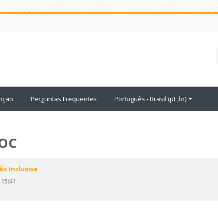
rição
Perguntas Frequentes
Português - Brasil ‎(pt_br)‎
OOC
ão Inclusiva
 15:41