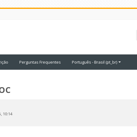
rição
Perguntas Frequentes
Português - Brasil ‎(pt_br)‎
OOC
5, 10:14