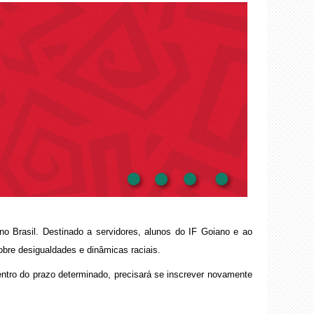
o Brasil. Destinado a servidores, alunos do IF Goiano e ao
obre desigualdades e dinâmicas raciais.
ntro do prazo determinado, precisará se inscrever novamente