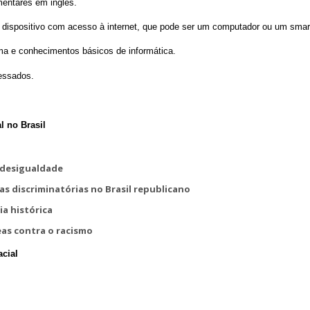
entares em inglês.
dispositivo com acesso à internet, que pode ser um computador ou um smar
ema e conhecimentos básicos de informática.
ressados.
al no Brasil
a desigualdade
s discriminatórias no Brasil republicano
a histórica
eas contra o racismo
cial