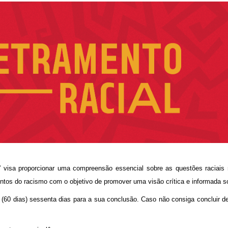
” visa proporcionar uma compreensão essencial sobre as questões raciais n
ntos do racismo com o objetivo de promover uma visão crítica e informada s
(60 dias) sessenta dias para a sua conclusão. Caso não consiga concluir de