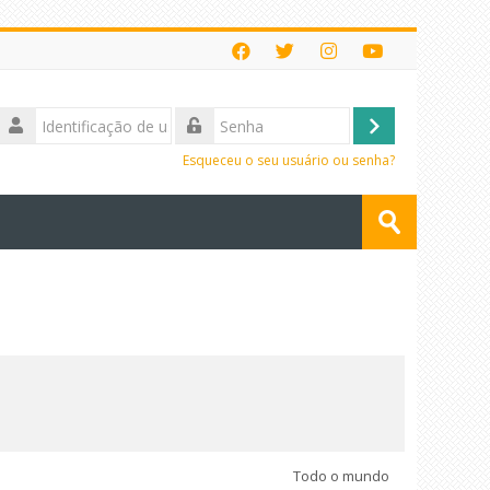
Identificação
de
Acessar
Senha
usuário
Esqueceu o seu usuário ou senha?
Buscar
cursos
Enviar
Todo o mundo