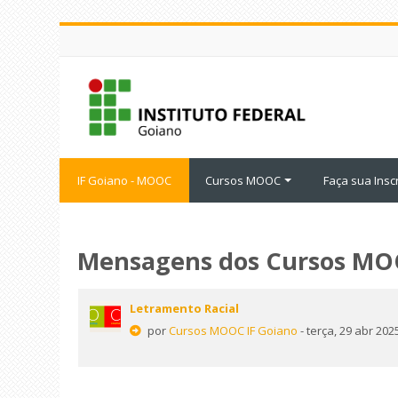
Ir
para
o
conteúdo
principal
IF Goiano - MOOC
Cursos MOOC
Faça sua Insc
Mensagens dos Cursos M
Letramento Racial
por
Cursos MOOC IF Goiano
- terça, 29 abr 202