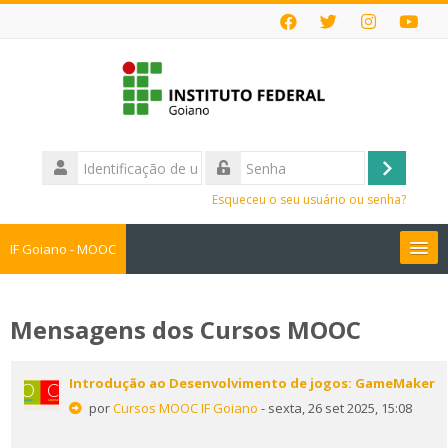
Ir
para
o
conteúdo
principal
Identificação
de
Acessar
Senha
usuário
Esqueceu o seu usuário ou senha?
IF Goiano - MOOC
Cursos MOOC
Mensagens dos Cursos MOOC
Faça sua Inscrição
Introdução ao Desenvolvimento de jogos: GameMaker
Perguntas Frequentes
por
Cursos MOOC IF Goiano
- sexta, 26 set 2025, 15:08