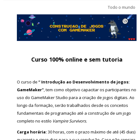
Português - Brasil ‎(pt_br)‎
Todo o mundo
Buscar
cursos
Envi
Curso 100% online e sem tutoria
O curso de
“ Introdução ao Desenvolvimento de jogos:
GameMaker"
, tem como objetivo capacitar os participantes no
uso do GameMaker Studio para a criação de jogos digitais. Ao
longo da formação, serão trabalhados desde os conceitos
fundamentais de programação até a construção de um jogo
completo no estilo
Vampire Survivors.
Carga horária:
30 horas,
com o prazo máximo de até (45 dias)
quarenta e cinco dias para a sua conclusão. Caso não consiga