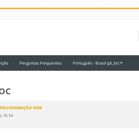
rição
Perguntas Frequentes
Português - Brasil ‎(pt_br)‎
OOC
RA PROGRAMAÇÃO WEB
5, 15:14