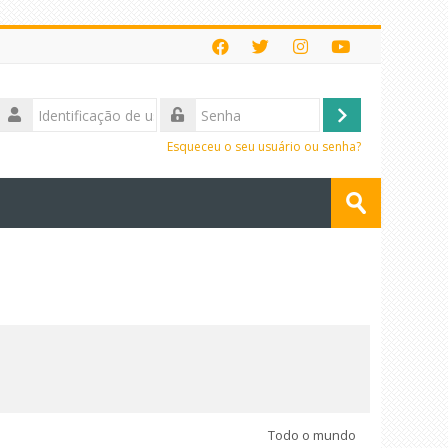
Identificação
de
Acessar
Senha
usuário
Esqueceu o seu usuário ou senha?
Buscar
cursos
Enviar
Todo o mundo