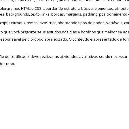
xploraremos HTML e CSS, abordando estrutura básica, elementos, atributos,
es, backgrounds, texto, links, bordas, margens, padding, posicionamento
pt) : Introduziremos JavaScript, abordando tipos de dados, variáveis, con
indo que você organize seus estudos nos dias e horários que melhor se
al responsável pelo próprio aprendizado. O conteúdo é apresentado de for
ão do certificado deve realizar as atividades avaliativas sendo necessár
do curso.