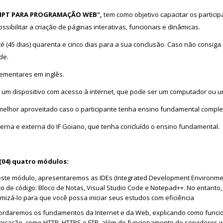
RIPT PARA PROGRAMAÇÃO WEB",
tem como objetivo capacitar os partic
ssibilitar a criação de páginas interativas, funcionais e dinâmicas.
é (45 dias) quarenta e cinco dias para a sua conclusão. Caso não consiga
de.
ementares em inglês.
um dispositivo com acesso à internet, que pode ser um computador ou 
melhor aproveitado caso o participante tenha ensino fundamental comple
erna e externa do IF Goiano, que tenha concluído o ensino fundamental.
(04) quatro módulos:
este módulo, apresentaremos as IDEs (Integrated Development Environme
de código: Bloco de Notas, Visual Studio Code e Notepad++. No entanto, 
mizá-lo para que você possa iniciar seus estudos com eficiência
ordaremos os fundamentos da Internet e da Web, explicando como funci
unicação, como HTTP, HTTPS e FTP, além do funcionamento de servidores