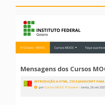
Ir
para
o
conteúdo
principal
IF Goiano - MOOC
Cursos MOOC
Faça sua Insc
Mensagens dos Cursos M
INTRODUÇÃO A HTML, CSS E JAVASCRIPT PA
por
Cursos MOOC IF Goiano
- sexta, 26 set 202