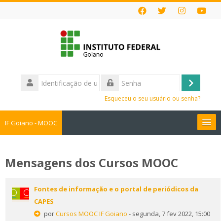
Ir
para
o
conteúdo
principal
Identificação
de
Acessar
Senha
usuário
Esqueceu o seu usuário ou senha?
IF Goiano - MOOC
Cursos MOOC
Mensagens dos Cursos MOOC
Faça sua Inscrição
Fontes de informação e o portal de periódicos da
Perguntas Frequentes
CAPES
por
Cursos MOOC IF Goiano
- segunda, 7 fev 2022, 15:00