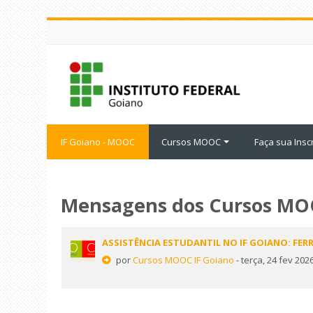
Ir
para
o
conteúdo
principal
IF Goiano - MOOC
Cursos MOOC
Faça sua Insc
Mensagens dos Cursos M
ASSISTÊNCIA ESTUDANTIL NO IF GOIANO: FE
por
Cursos MOOC IF Goiano
- terça, 24 fev 2026