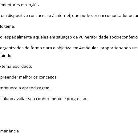
ementares em inglês.
um dispositivo com acesso à internet, que pode ser um computador ou 
lo tema.
ano, especialmente aqueles em situação de vulnerabilidade socioeconômic
organizados de forma clara e objetiva em 4 módulos, proporcionando uma
luindo:
 o tema abordado.
ompreender melhor os conceitos.
enriquece a aprendizagem.
o aluno avaliar seu conhecimento e progresso.
ermanência