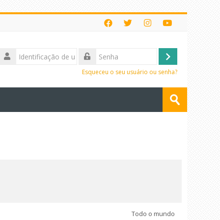
Identificação
de
Acessar
Senha
usuário
Esqueceu o seu usuário ou senha?
Buscar
cursos
Enviar
Todo o mundo