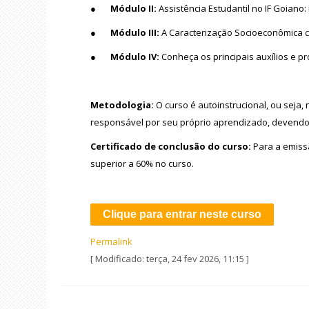
●
Módulo II:
Assistência Estudantil no IF Goiano
●
Módulo III:
A Caracterização Socioeconômica c
●
Módulo IV:
Conheça os principais auxílios e p
Metodologia:
O curso é autoinstrucional, ou seja
responsável por seu próprio aprendizado, devend
Certificado de conclusão do curso:
Para a emiss
superior a 60% no curso.
Clique para entrar neste curso
Permalink
[ Modificado: terça, 24 fev 2026, 11:15 ]