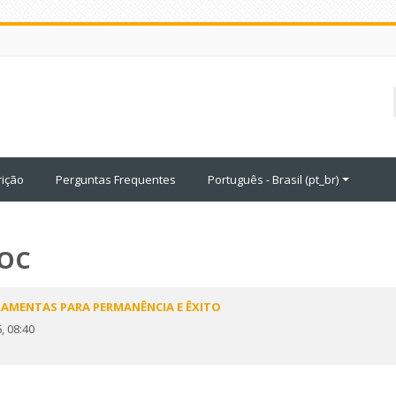
rição
Perguntas Frequentes
Português - Brasil ‎(pt_br)‎
OOC
RRAMENTAS PARA PERMANÊNCIA E ÊXITO
, 08:40