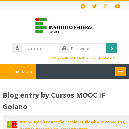
Skip
to
main
content
Username
Log
Password
Forgotten your username or password?
in
IF Goiano - MOOC
Cursos MOOC
Blog entry by Cursos MOOC IF
Faça sua Inscrição
Goiano
Perguntas Frequentes
Introdução à Educação Escolar Quilombola: conceitos,