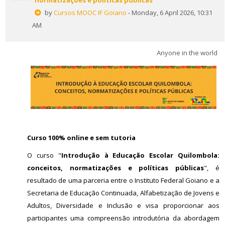
normatizações e políticas públicas
English ‎(en)‎
by
Cursos MOOC IF Goiano
- Monday, 6 April 2026, 10:31
Search
AM
courses
Sub
Anyone in the world
Curso 100% online e sem tutoria
O curso "
Introdução à Educação Escolar Quilombola:
conceitos, normatizações e políticas públicas
", é
resultado de uma parceria entre o Instituto Federal Goiano e a
Secretaria de Educação Continuada, Alfabetização de Jovens e
Adultos, Diversidade e Inclusão e visa proporcionar aos
participantes uma compreensão introdutória da abordagem