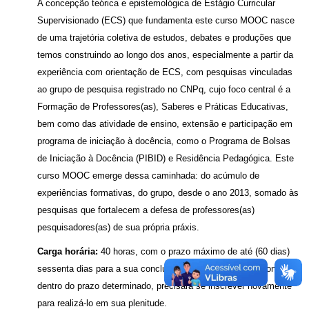
A concepção teórica e epistemológica de Estágio Curricular
Supervisionado (ECS) que fundamenta este curso MOOC nasce
de uma trajetória coletiva de estudos, debates e produções que
temos construindo ao longo dos anos, especialmente a partir da
experiência com orientação de ECS, com pesquisas vinculadas
ao grupo de pesquisa registrado no CNPq, cujo foco central é a
Formação de Professores(as), Saberes e Práticas Educativas,
bem como das atividade de ensino, extensão e participação em
programa de iniciação à docência, como o Programa de Bolsas
de Iniciação à Docência (PIBID) e Residência Pedagógica. Este
curso MOOC emerge dessa caminhada: do acúmulo de
experiências formativas, do grupo, desde o ano 2013, somado às
pesquisas que fortalecem a defesa de professores(as)
pesquisadores(as) de sua própria práxis.
Carga horária:
40 horas, com o prazo máximo de até (60 dias)
sessenta dias para a sua conclusão. Caso não consiga concluir
dentro do prazo determinado, precisará se inscrever novamente
para realizá-lo em sua plenitude.