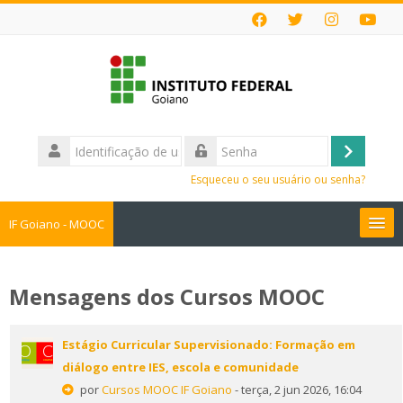
Ir
para
o
conteúdo
principal
Identificação
de
Acessar
Senha
usuário
Esqueceu o seu usuário ou senha?
IF Goiano - MOOC
Cursos MOOC
Mensagens dos Cursos MOOC
Faça sua Inscrição
Estágio Curricular Supervisionado: Formação em
Perguntas Frequentes
diálogo entre IES, escola e comunidade
por
Cursos MOOC IF Goiano
- terça, 2 jun 2026, 16:04