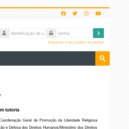
Identificação
de
Acessar
Senha
usuário
Esqueceu o seu usuário ou senha?
Buscar
cursos
Enviar
r
m tutoria
a Coordenação Geral de Promoção da Liberdade Religiosa
ão e Defesa dos Direitos Humanos/Ministério dos Direitos