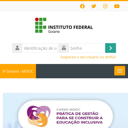
Ir
para
o
conteúdo
principal
Identificação
de
Acessar
Senha
usuário
Esqueceu o seu usuário ou senha?
IF Goiano - MOOC
Cursos MOOC
Faça sua Inscrição
Perguntas Frequentes
Buscar