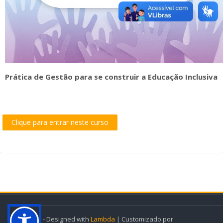
cursos
Envi
Prática de Gestão para se construir a Educação Inclusiva
Clique para entrar neste curso
© 2022 - Designed with
Lambda
| Customizado por