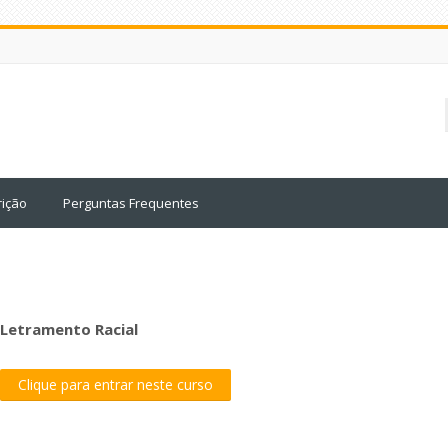
rição
Perguntas Frequentes
Letramento Racial
Clique para entrar neste curso