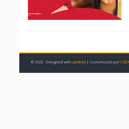
© 2022 - Designed with
Lambda
| Customizado por
CGEA