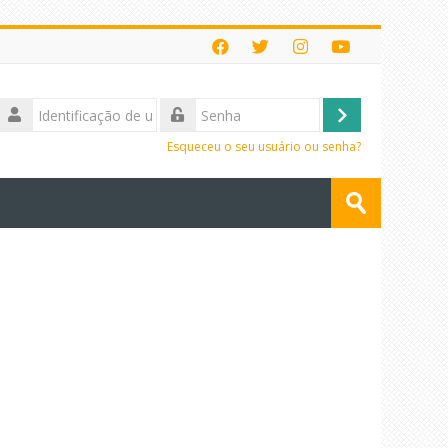
Identificação
de
Acessar
Senha
usuário
Esqueceu o seu usuário ou senha?
Buscar
cursos
Enviar