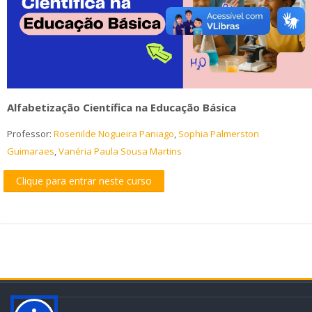
cursos
Envi
Alfabetização Científica na Educação Básica
Professor:
Rosenilde Nogueira Paniago
,
Sophia Palmerston
Guimaraes
,
Vanéria Paula Sousa Martins
Clique para entrar neste curso