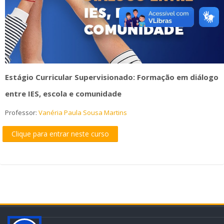
cursos
Envi
Estágio Curricular Supervisionado: Formação em diálogo
entre IES, escola e comunidade
Professor:
Vanéria Paula Sousa Martins
Clique para entrar neste curso