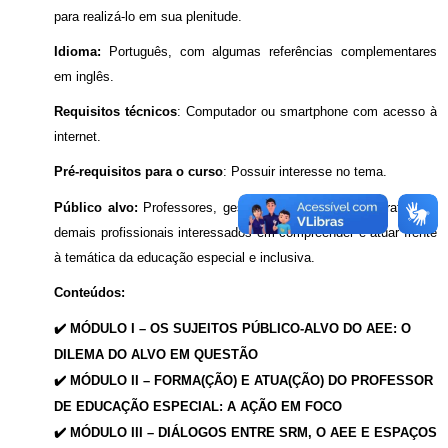
para realizá-lo em sua plenitude.
Idioma:
Português, com algumas referências complementares
em inglês.
Requisitos técnicos
: Computador ou smartphone com acesso à
internet.
Pré-requisitos para o curso
: Possuir interesse no tema.
Público alvo:
Professores, gestores, técnicos administrativos e
demais profissionais interessados em compreender e atuar frente
à temática da educação especial e inclusiva.
Conteúdos:
✔️ MÓDULO I – OS SUJEITOS PÚBLICO-ALVO DO AEE: O
DILEMA DO ALVO EM QUESTÃO
✔️ MÓDULO II – FORMA(ÇÃO) E ATUA(ÇÃO) DO PROFESSOR
DE EDUCAÇÃO ESPECIAL: A AÇÃO EM FOCO
✔️ MÓDULO III – DIÁLOGOS ENTRE SRM, O AEE E ESPAÇOS