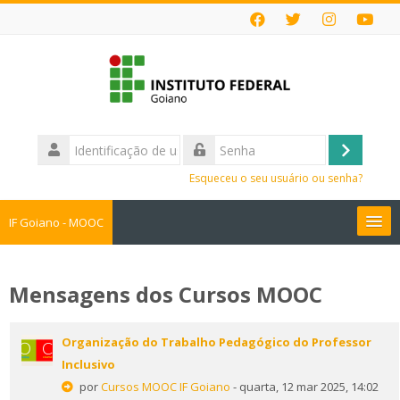
Ir
para
o
conteúdo
principal
Identificação
de
Acessar
Senha
usuário
Esqueceu o seu usuário ou senha?
IF Goiano - MOOC
Cursos MOOC
Mensagens dos Cursos MOOC
Faça sua Inscrição
Organização do Trabalho Pedagógico do Professor
Perguntas Frequentes
Inclusivo
por
Cursos MOOC IF Goiano
- quarta, 12 mar 2025, 14:02