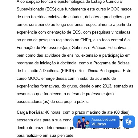
A concepção teórica e epistemológica de Estágio Curricular
Supervisionado (ECS) que fundamenta este curso MOOC nasce
de uma trajetória coletiva de estudos, debates e produções que
temos construindo ao longo dos anos, especialmente a partir da
experiência com orientação de ECS, com pesquisas vinculadas
ao grupo de pesquisa registrado no CNPq, cujo foco central é a
Formação de Professores(as), Saberes e Práticas Educativas,
bem como das atividade de ensino, extensão e participação em
programa de iniciação à docência, como o Programa de Bolsas
de Iniciação à Docência (PIBID) e Residência Pedagógica. Este
curso MOOC emerge dessa caminhada: do acúmulo de
experiências formativas, do grupo, desde o ano 2013, somado às
pesquisas que fortalecem a defesa de professores(as)
pesquisadores(as) de sua própria práxis.
Carga horária:
40 horas, com o prazo máximo de até (60 dias)
sessenta dias para a sua conclusão. Caso não consiga concluir
dentro do prazo determinado, precisará se inscrever novamente
para realizá-lo em sua plenitude.