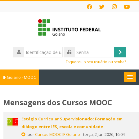
Ir
para
o
conteúdo
principal
Identificação
de
Acessar
Senha
usuário
Esqueceu o seu usuário ou senha?
IF Goiano - MOOC
Cursos MOOC
Mensagens dos Cursos MOOC
Faça sua Inscrição
Estágio Curricular Supervisionado: Formação em
Perguntas Frequentes
diálogo entre IES, escola e comunidade
por
Cursos MOOC IF Goiano
- terça, 2 jun 2026, 16:04